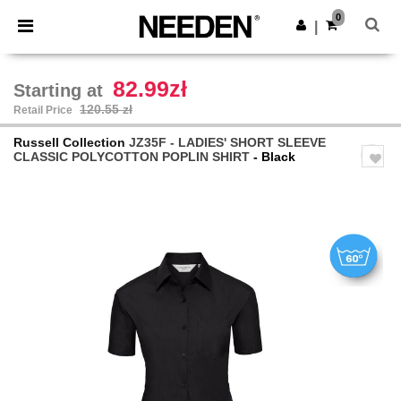
×
Needen App
0
Get the app
|
Better prices on app!
82.99zł
Starting at
120.55 zł
Retail Price
Russell Collection
JZ35F - LADIES' SHORT SLEEVE
CLASSIC POLYCOTTON POPLIN SHIRT
- Black
Previous
Next