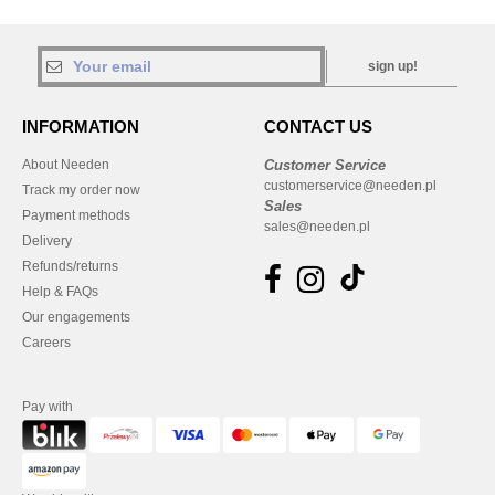
sign up!
INFORMATION
CONTACT US
About Needen
Customer Service
customerservice@needen.pl
Track my order now
Sales
Payment methods
sales@needen.pl
Delivery
Refunds/returns
Help & FAQs
Our engagements
Careers
Pay with