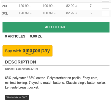
120.99
100.99
82.99
7
2XL
zł
zł
zł
120.99
100.99
82.99
5
3XL
zł
zł
zł
0
ARTICLES
0.00
ZŁ
DESCRIPTION
Russell Collection JZ35F
65% polyester / 35% cotton. Polyester/cotton poplin. Easy care,
minimal ironing. 7 dyed to match buttons. Classic single button collar.
Left-side breast pocket.
Washable at 60°C