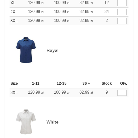
120.99
100.99
82.99
12
XL
zł
zł
zł
120.99
100.99
82.99
34
2XL
zł
zł
zł
120.99
100.99
82.99
2
3XL
zł
zł
zł
Royal
Size
1-11
12-35
36 +
Stock
Qty.
120.99
100.99
82.99
9
3XL
zł
zł
zł
White