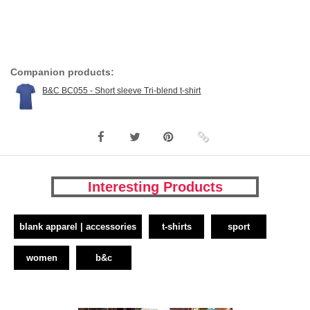
Companion products:
B&C BC055 - Short sleeve Tri-blend t-shirt
Interesting Products
blank apparel | accessories
t-shirts
sport
women
b&c