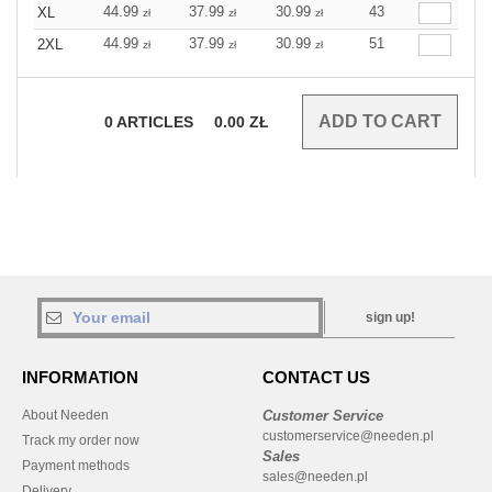
44.99
37.99
30.99
43
XL
zł
zł
zł
44.99
37.99
30.99
51
2XL
zł
zł
zł
0
ARTICLES
0.00
ZŁ
sign up!
INFORMATION
CONTACT US
About Needen
Customer Service
customerservice@needen.pl
Track my order now
Sales
Payment methods
sales@needen.pl
Delivery