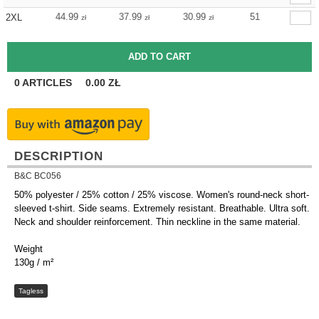
44.99
37.99
30.99
51
2XL
zł
zł
zł
0
ARTICLES
0.00
ZŁ
DESCRIPTION
B&C BC056
50% polyester / 25% cotton / 25% viscose. Women's round-neck short-
sleeved t-shirt. Side seams. Extremely resistant. Breathable. Ultra soft.
Neck and shoulder reinforcement. Thin neckline in the same material.
Weight
130g / m²
Tagless