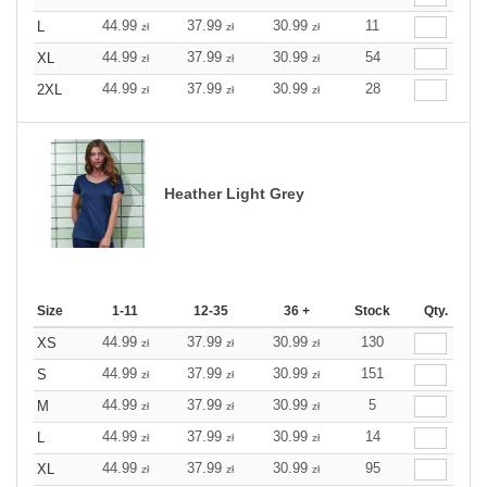
44.99
37.99
30.99
11
L
zł
zł
zł
44.99
37.99
30.99
54
XL
zł
zł
zł
44.99
37.99
30.99
28
2XL
zł
zł
zł
Heather Light Grey
Size
1-11
12-35
36 +
Stock
Qty.
44.99
37.99
30.99
130
XS
zł
zł
zł
44.99
37.99
30.99
151
S
zł
zł
zł
44.99
37.99
30.99
5
M
zł
zł
zł
44.99
37.99
30.99
14
L
zł
zł
zł
44.99
37.99
30.99
95
XL
zł
zł
zł