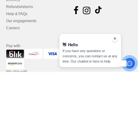
Refunds/returns
Help & FAQs
Our engagements
Careers
👋
Hello
Pay with
If you have any questions or
concerns, you can contact us at any
time. Our chatbot is here to help.
We ship with
Legal Mentions
-
Privacy Policy
-
General Conditions Of Access And Use
-
General
Contract Conditions
-
Cookies Policy
-
Site Map
Copyright 2026 needen.pl - All