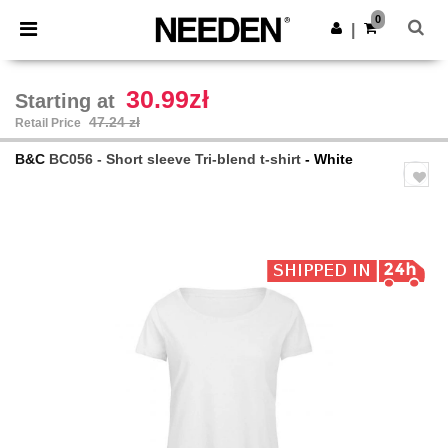
×
Needen App
0
Get the app
|
Better prices on app!
30.99zł
Starting at
47.24 zł
Retail Price
B&C
BC056 - Short sleeve Tri-blend t-shirt
- White
Previous
Next