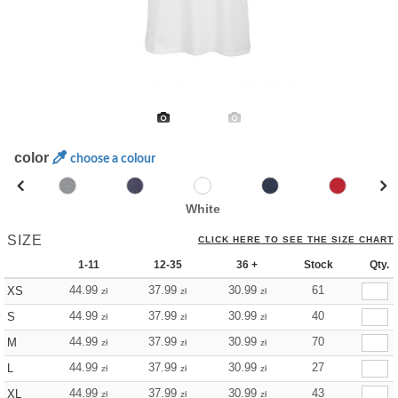
color
choose a colour
White
SIZE
CLICK HERE TO SEE THE SIZE CHART
1-11
12-35
36 +
Stock
Qty.
44.99
37.99
30.99
61
XS
zł
zł
zł
44.99
37.99
30.99
40
S
zł
zł
zł
44.99
37.99
30.99
70
M
zł
zł
zł
44.99
37.99
30.99
27
L
zł
zł
zł
44.99
37.99
30.99
43
XL
zł
zł
zł