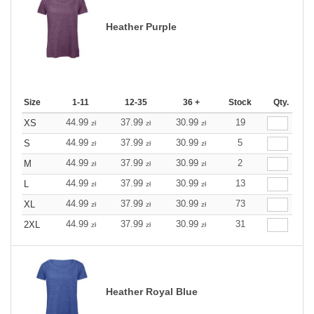
Heather Purple
Size
1-11
12-35
36 +
Stock
Qty.
44.99
37.99
30.99
19
XS
zł
zł
zł
44.99
37.99
30.99
5
S
zł
zł
zł
44.99
37.99
30.99
2
M
zł
zł
zł
44.99
37.99
30.99
13
L
zł
zł
zł
44.99
37.99
30.99
73
XL
zł
zł
zł
44.99
37.99
30.99
31
2XL
zł
zł
zł
Heather Royal Blue