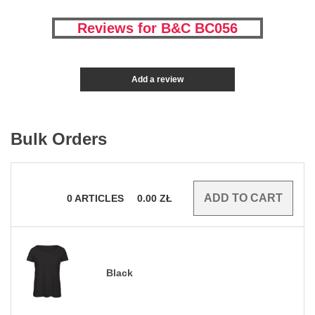
Reviews for B&C BC056
Add a review
Bulk Orders
0
ARTICLES
0.00
ZŁ
Black