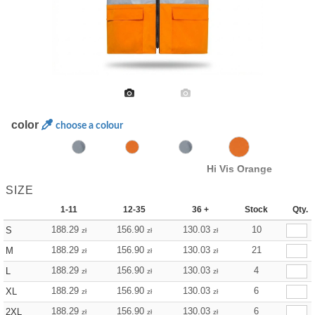
color
choose a colour
Hi Vis Orange
SIZE
1-11
12-35
36 +
Stock
Qty.
188.29
156.90
130.03
10
S
zł
zł
zł
188.29
156.90
130.03
21
M
zł
zł
zł
188.29
156.90
130.03
4
L
zł
zł
zł
188.29
156.90
130.03
6
XL
zł
zł
zł
188.29
156.90
130.03
6
2XL
zł
zł
zł