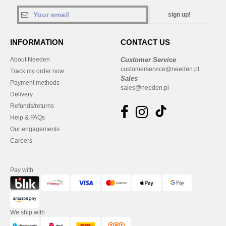
sign up!
INFORMATION
CONTACT US
About Needen
Customer Service
customerservice@needen.pl
Track my order now
Sales
Payment methods
sales@needen.pl
Delivery
Refunds/returns
Help & FAQs
Our engagements
Careers
Pay with
We ship with