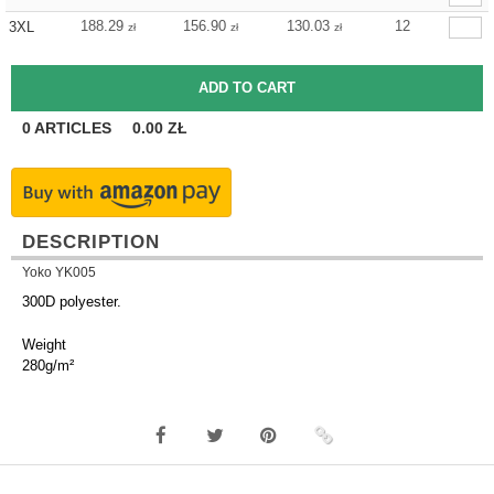
188.29
156.90
130.03
12
3XL
zł
zł
zł
0
ARTICLES
0.00
ZŁ
DESCRIPTION
Yoko YK005
300D polyester.
Weight
280g/m²