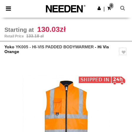
×
Needen App
0
Get the app
|
Better prices on app!
130.03zł
Starting at
133.18 zł
Retail Price
Yoko
YK005 - HI-VIS PADDED BODYWARMER
- Hi Vis
Orange
Previous
Next