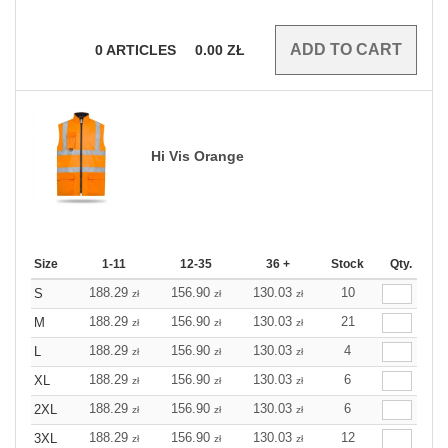
0
ARTICLES
0.00
ZŁ
Hi Vis Orange
Size
1-11
12-35
36 +
Stock
Qty.
188.29
156.90
130.03
10
S
zł
zł
zł
188.29
156.90
130.03
21
M
zł
zł
zł
188.29
156.90
130.03
4
L
zł
zł
zł
188.29
156.90
130.03
6
XL
zł
zł
zł
188.29
156.90
130.03
6
2XL
zł
zł
zł
188.29
156.90
130.03
12
3XL
zł
zł
zł