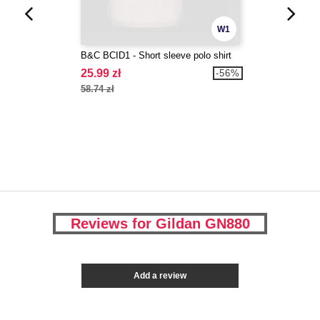
W1
B&C BCID1 - Short sleeve polo shirt
25.99 zł
-56%
58.74 zł
Reviews for Gildan GN880
Add a review