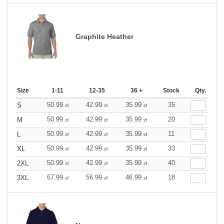
Graphite Heather
Size
1-11
12-35
36 +
Stock
Qty.
50.99
42.99
35.99
35
S
zł
zł
zł
50.99
42.99
35.99
20
M
zł
zł
zł
50.99
42.99
35.99
11
L
zł
zł
zł
50.99
42.99
35.99
33
XL
zł
zł
zł
50.99
42.99
35.99
40
2XL
zł
zł
zł
67.99
56.99
46.99
18
3XL
zł
zł
zł