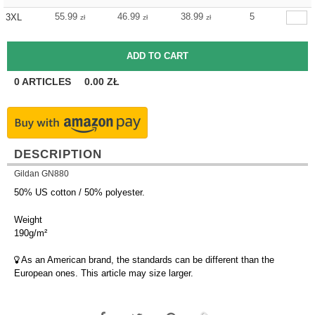
55.99
46.99
38.99
5
3XL
zł
zł
zł
0
ARTICLES
0.00
ZŁ
DESCRIPTION
Gildan GN880
50% US cotton / 50% polyester.
Weight
190g/m²
As an American brand, the standards can be different than the
European ones. This article may size larger.