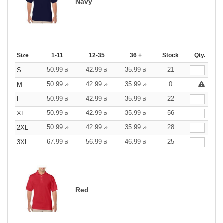
Navy
Size
1-11
12-35
36 +
Stock
Qty.
50.99
42.99
35.99
21
S
zł
zł
zł
50.99
42.99
35.99
0
M
zł
zł
zł
50.99
42.99
35.99
22
L
zł
zł
zł
50.99
42.99
35.99
56
XL
zł
zł
zł
50.99
42.99
35.99
28
2XL
zł
zł
zł
67.99
56.99
46.99
25
3XL
zł
zł
zł
Red