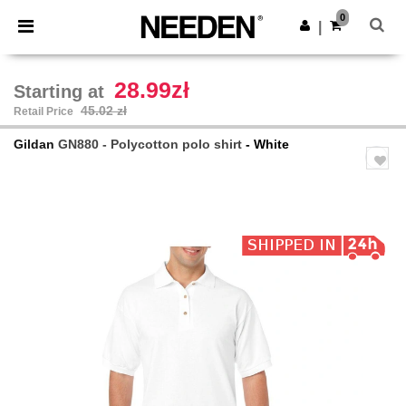
×
Needen App
0
Get the app
|
Better prices on app!
28.99zł
Starting at
45.02 zł
Retail Price
Gildan
GN880 - Polycotton polo shirt
- White
Previous
Next