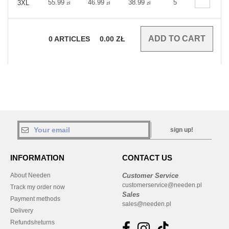
55.99
46.99
38.99
5
3XL
zł
zł
zł
0
ARTICLES
0.00
ZŁ
sign up!
INFORMATION
CONTACT US
About Needen
Customer Service
customerservice@needen.pl
Track my order now
Sales
Payment methods
sales@needen.pl
Delivery
Refunds/returns