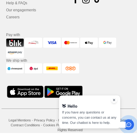
Help & FAQs
Our engagements
Careers
Pay with
We ship with
👋
Hello
If you have any questions or
concerns, you can contact us at any
Legal Mentions
-
Privacy Policy
-
General Conditions Of Access And Use
-
General
time. Our chatbot is here to help.
Contract Conditions
-
Cookies Policy
-
Site Map
Copyright 2026 needen.pl - All
Rights Reserved