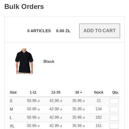
Bulk Orders
0
ARTICLES
0.00
ZŁ
Black
Size
1-11
12-35
36 +
Stock
Qty.
50.99
42.99
35.99
21
S
zł
zł
zł
50.99
42.99
35.99
134
M
zł
zł
zł
50.99
42.99
35.99
182
L
zł
zł
zł
50.99
42.99
35.99
151
XL
zł
zł
zł