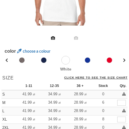
color
choose a colour
White
SIZE
CLICK HERE TO SEE THE SIZE CHART
1-11
12-35
36 +
Stock
Qty.
41.99
34.99
28.99
0
S
zł
zł
zł
41.99
34.99
28.99
6
M
zł
zł
zł
41.99
34.99
28.99
0
L
zł
zł
zł
41.99
34.99
28.99
8
XL
zł
zł
zł
41.99
34.99
28.99
0
2XL
zł
zł
zł