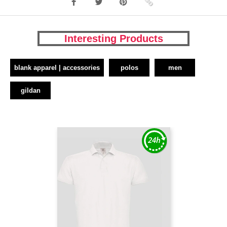
Interesting Products
blank apparel | accessories
polos
men
gildan