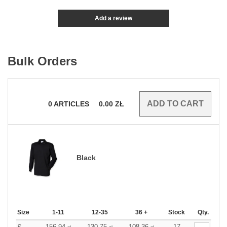
Add a review
Bulk Orders
0
ARTICLES
0.00
ZŁ
Black
Size
1-11
12-35
36 +
Stock
Qty.
156.94
130.75
108.36
17