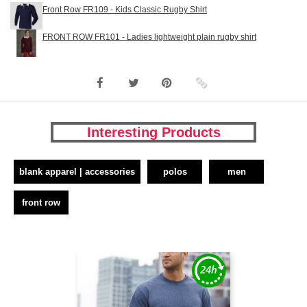
Front Row FR109 - Kids Classic Rugby Shirt
FRONT ROW FR101 - Ladies lightweight plain rugby shirt
Interesting Products
blank apparel | accessories
polos
men
front row