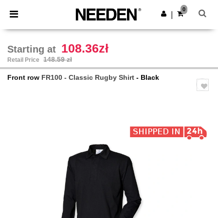
×
Needen App
0
Get the app
|
Better prices on app!
108.36zł
Starting at
148.59 zł
Retail Price
Front row
FR100 - Classic Rugby Shirt
- Black
Previous
Next