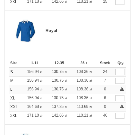
171.18
142.66
118.21
15
3XL
zł
zł
zł
Royal
Size
1-11
12-35
36 +
Stock
Qty.
156.94
130.75
108.36
24
S
zł
zł
zł
156.94
130.75
108.36
7
M
zł
zł
zł
156.94
130.75
108.36
0
L
zł
zł
zł
156.94
130.75
108.36
6
XL
zł
zł
zł
164.68
137.25
113.69
0
XXL
zł
zł
zł
171.18
142.66
118.21
46
3XL
zł
zł
zł