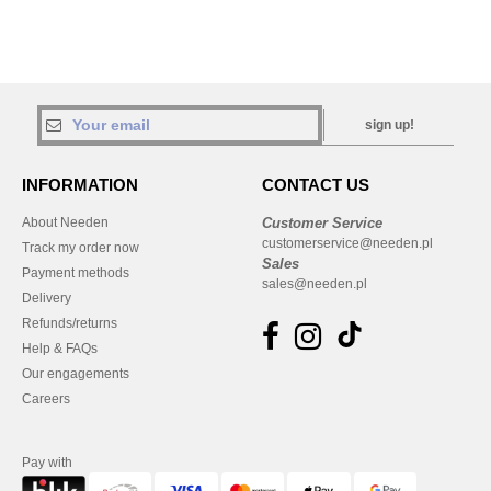
sign up!
INFORMATION
CONTACT US
About Needen
Customer Service
customerservice@needen.pl
Track my order now
Sales
Payment methods
sales@needen.pl
Delivery
Refunds/returns
Help & FAQs
Our engagements
Careers
Pay with