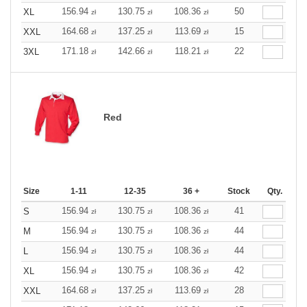
156.94
130.75
108.36
50
XL
zł
zł
zł
164.68
137.25
113.69
15
XXL
zł
zł
zł
171.18
142.66
118.21
22
3XL
zł
zł
zł
Red
Size
1-11
12-35
36 +
Stock
Qty.
156.94
130.75
108.36
41
S
zł
zł
zł
156.94
130.75
108.36
44
M
zł
zł
zł
156.94
130.75
108.36
44
L
zł
zł
zł
156.94
130.75
108.36
42
XL
zł
zł
zł
164.68
137.25
113.69
28
XXL
zł
zł
zł