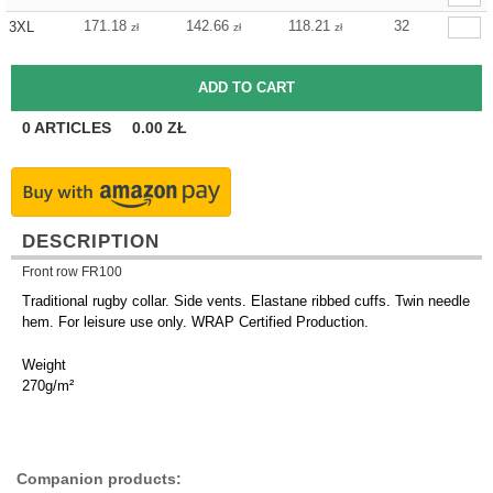
171.18
142.66
118.21
32
3XL
zł
zł
zł
0
ARTICLES
0.00
ZŁ
DESCRIPTION
Front row FR100
Traditional rugby collar. Side vents. Elastane ribbed cuffs. Twin needle
hem. For leisure use only. WRAP Certified Production.
Weight
270g/m²
Companion products: