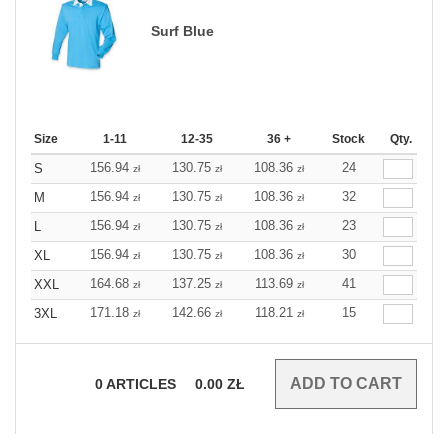
Surf Blue
Size
1-11
12-35
36 +
Stock
Qty.
156.94
130.75
108.36
24
S
zł
zł
zł
156.94
130.75
108.36
32
M
zł
zł
zł
156.94
130.75
108.36
23
L
zł
zł
zł
156.94
130.75
108.36
30
XL
zł
zł
zł
164.68
137.25
113.69
41
XXL
zł
zł
zł
171.18
142.66
118.21
15
3XL
zł
zł
zł
0
ARTICLES
0.00
ZŁ