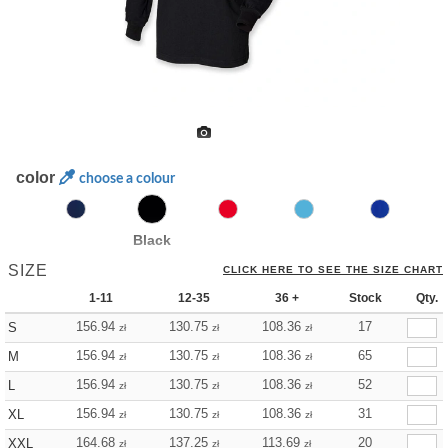
color
choose a colour
Black
SIZE
CLICK HERE TO SEE THE SIZE CHART
1-11
12-35
36 +
Stock
Qty.
156.94
130.75
108.36
17
S
zł
zł
zł
156.94
130.75
108.36
65
M
zł
zł
zł
156.94
130.75
108.36
52
L
zł
zł
zł
156.94
130.75
108.36
31
XL
zł
zł
zł
164.68
137.25
113.69
20
XXL
zł
zł
zł