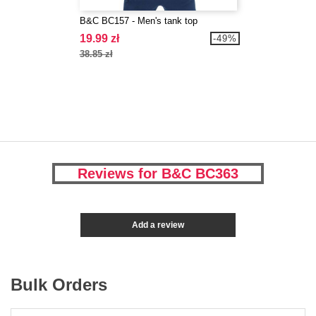
B&C BC157 - Men's tank top
19.99 zł
-49%
38.85 zł
Reviews for B&C BC363
Add a review
Bulk Orders