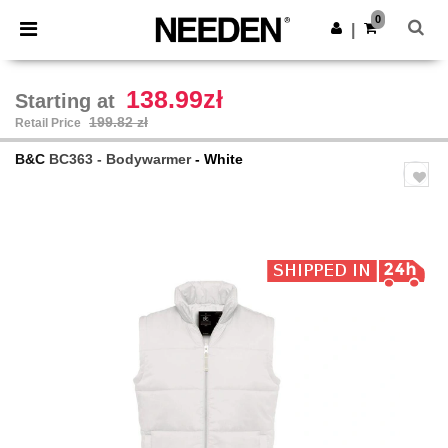
×
Needen App
0
Get the app
|
Better prices on app!
138.99zł
Starting at
199.82 zł
Retail Price
B&C
BC363 - Bodywarmer
- White
Previous
Next