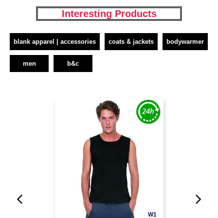
Interesting Products
blank apparel | accessories
coats & jackets
bodywarmer
men
b&c
W1