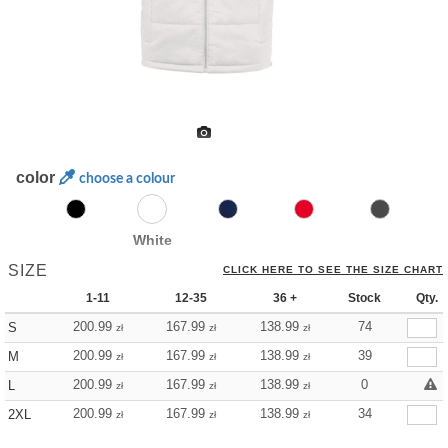
color
choose a colour
White
SIZE
CLICK HERE TO SEE THE SIZE CHART
1-11
12-35
36 +
Stock
Qty.
200.99
167.99
138.99
74
S
zł
zł
zł
200.99
167.99
138.99
39
M
zł
zł
zł
200.99
167.99
138.99
0
L
zł
zł
zł
200.99
167.99
138.99
34
2XL
zł
zł
zł