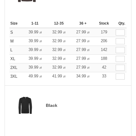
Size
1-11
12-35
36 +
Stock
Qty.
39.99
32.99
27.99
179
S
zł
zł
zł
39.99
32.99
27.99
206
M
zł
zł
zł
39.99
32.99
27.99
142
L
zł
zł
zł
39.99
32.99
27.99
188
XL
zł
zł
zł
39.99
32.99
27.99
42
2XL
zł
zł
zł
49.99
41.99
34.99
33
3XL
zł
zł
zł
Black