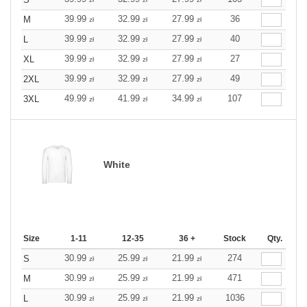
39.99
32.99
27.99
36
M
zł
zł
zł
39.99
32.99
27.99
40
L
zł
zł
zł
39.99
32.99
27.99
27
XL
zł
zł
zł
39.99
32.99
27.99
49
2XL
zł
zł
zł
49.99
41.99
34.99
107
3XL
zł
zł
zł
White
Size
1-11
12-35
36 +
Stock
Qty.
30.99
25.99
21.99
274
S
zł
zł
zł
30.99
25.99
21.99
471
M
zł
zł
zł
30.99
25.99
21.99
1036
L
zł
zł
zł