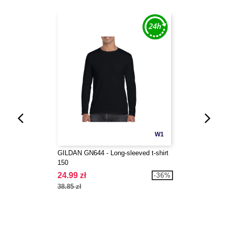
W1
GILDAN GN644 - Long-sleeved t-shirt
150
24.99 zł
-36%
38.85 zł