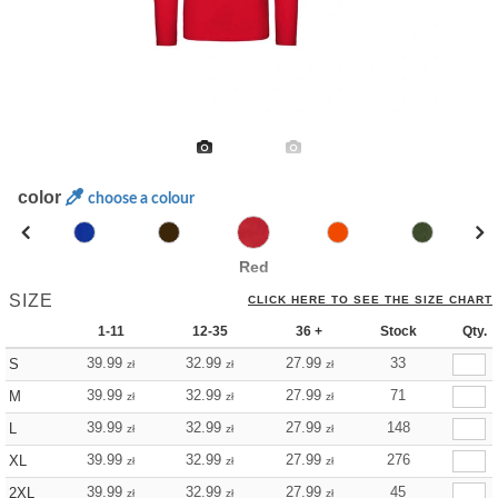
color
choose a colour
Red
SIZE
CLICK HERE TO SEE THE SIZE CHART
1-11
12-35
36 +
Stock
Qty.
39.99
32.99
27.99
33
S
zł
zł
zł
39.99
32.99
27.99
71
M
zł
zł
zł
39.99
32.99
27.99
148
L
zł
zł
zł
39.99
32.99
27.99
276
XL
zł
zł
zł
39.99
32.99
27.99
45
2XL
zł
zł
zł