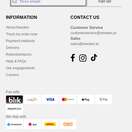
sign up!
INFORMATION
CONTACT US
About Needen
Customer Service
customerservice@needen.pl
Track my order now
Sales
Payment methods
sales@needen.pl
Delivery
Refunds/returns
Help & FAQs
Our engagements
Careers
Pay with
We ship with