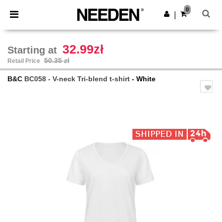
×
Needen App
0
Get the app
|
Better prices on app!
32.99zł
Starting at
50.35 zł
Retail Price
B&C
BC058 - V-neck Tri-blend t-shirt
- White