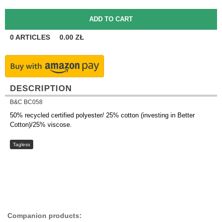
0
ARTICLES
0.00
ZŁ
DESCRIPTION
B&C BC058
50% recycled certified polyester/ 25% cotton (investing in Better
Cotton)/25% viscose.
Tagless
Companion products: