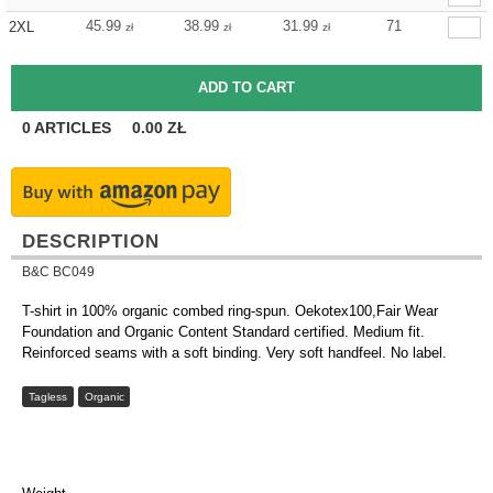
45.99
38.99
31.99
71
2XL
zł
zł
zł
0
ARTICLES
0.00
ZŁ
DESCRIPTION
B&C BC049
T-shirt in 100% organic combed ring-spun. Oekotex100,Fair Wear
Foundation and Organic Content Standard certified. Medium fit.
Reinforced seams with a soft binding. Very soft handfeel. No label.
Tagless
Organic