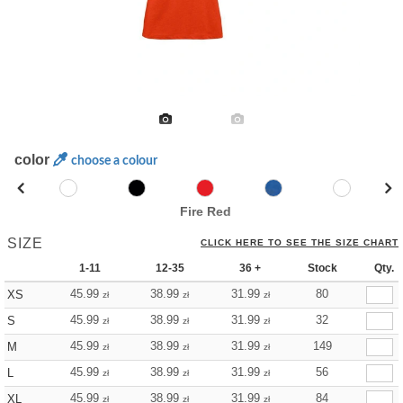
color
choose a colour
Fire Red
SIZE
CLICK HERE TO SEE THE SIZE CHART
1-11
12-35
36 +
Stock
Qty.
45.99
38.99
31.99
80
XS
zł
zł
zł
45.99
38.99
31.99
32
S
zł
zł
zł
45.99
38.99
31.99
149
M
zł
zł
zł
45.99
38.99
31.99
56
L
zł
zł
zł
45.99
38.99
31.99
84
XL
zł
zł
zł