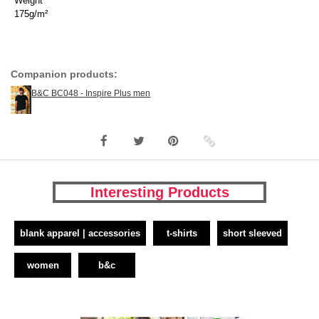
Weight
175g/m²
Companion products:
B&C BC048 - Inspire Plus men
Interesting Products
blank apparel | accessories
t-shirts
short sleeved
women
b&c