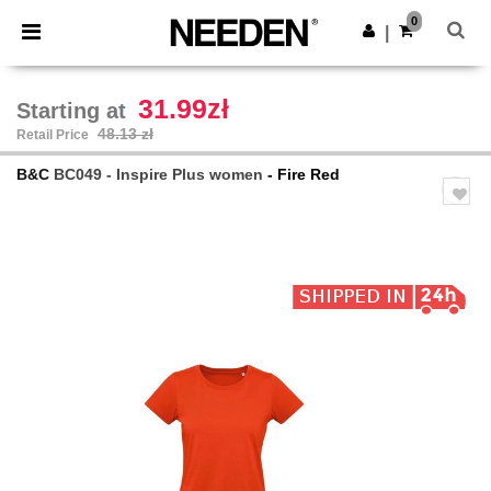
×
Needen App
0
Get the app
|
Better prices on app!
31.99zł
Starting at
48.13 zł
Retail Price
B&C
BC049 - Inspire Plus women
- Fire Red
Previous
Next