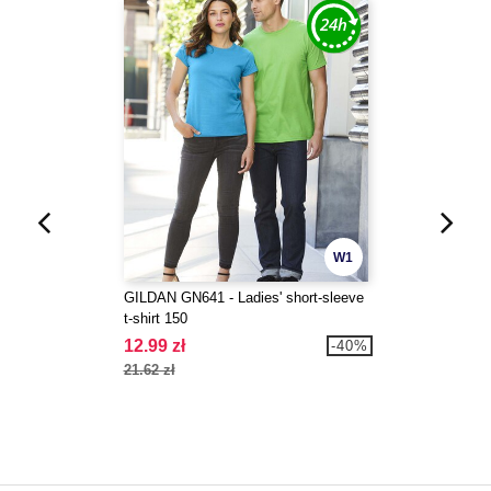
W1
GILDAN GN641 - Ladies' short-sleeve
t-shirt 150
12.99 zł
-40%
21.62 zł