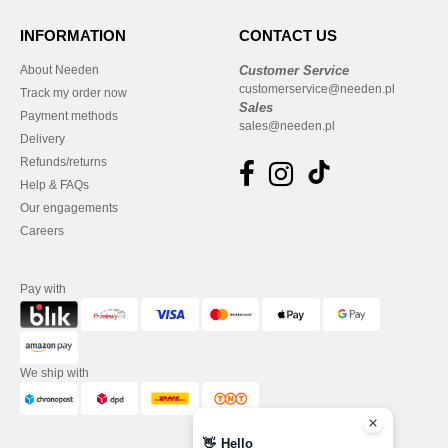
INFORMATION
CONTACT US
About Needen
Customer Service
customerservice@needen.pl
Track my order now
Sales
Payment methods
sales@needen.pl
Delivery
Refunds/returns
Help & FAQs
Our engagements
Careers
Pay with
We ship with
👋
Hello