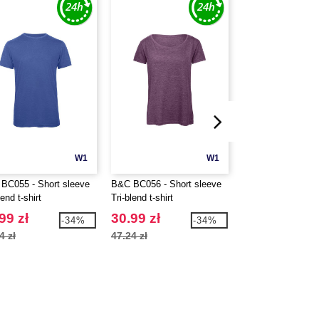
W1
W1
BC055 - Short sleeve
B&C BC056 - Short sleeve
B&C BC057 - V-ne
lend t-shirt
Tri-blend t-shirt
blend t-shirt
99 zł
30.99 zł
32.99 zł
-34%
-34%
4 zł
47.24 zł
50.35 zł