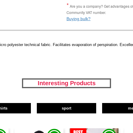
Are you a company? Get advantages of p
Community VAT number.
Buying bulk?
ro polyester technical fabric. Facilitates evaporation of perspiration. Excellent
Interesting Products
hirts
sport
m