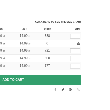
CLICK HERE TO SEE THE SIZE CHART
35
36 +
Stock
Qty.
99
14.99
888
zł
zł
99
14.99
0
zł
zł
99
14.99
721
zł
zł
99
14.99
800
zł
zł
99
14.99
177
zł
zł