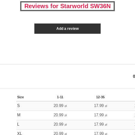
Reviews for Starworld SW36N
Add a review
Size
1-11
12-35
S
20.99
17.99
zł
zł
M
20.99
17.99
zł
zł
L
20.99
17.99
zł
zł
XL
20.99
17.99
zł
zł