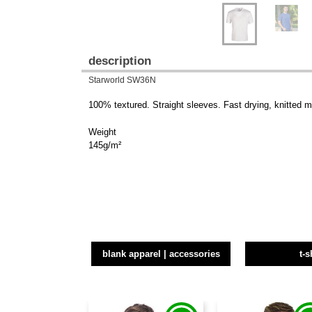
description
Starworld SW36N
100% textured. Straight sleeves. Fast drying, knitted mic
Weight
145g/m²
blank apparel | accessories
t-s