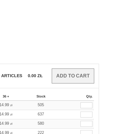
0
ARTICLES
0.00
ZŁ
36 +
Stock
Qty.
14.99
505
zł
14.99
637
zł
14.99
580
zł
14.99
222
zł