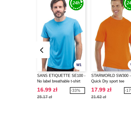
W1
SANS ETIQUETTE SE100 -
STARWORLD SW300 -
No label breathable t-shirt
Quick Dry sport tee
16.99 zł
17.99 zł
-33%
-1
25.17 zł
21.62 zł