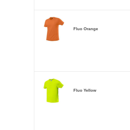
Fluo Orange
Fluo Yellow