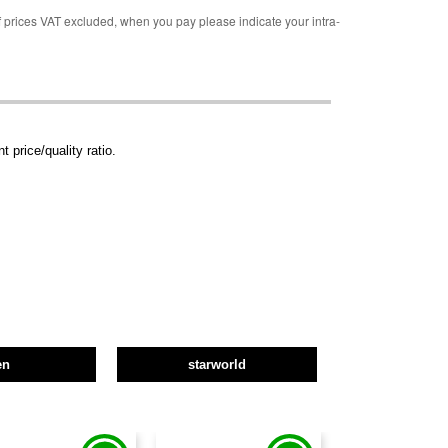
rices VAT excluded, when you pay please indicate your intra-
 price/quality ratio.
en
starworld