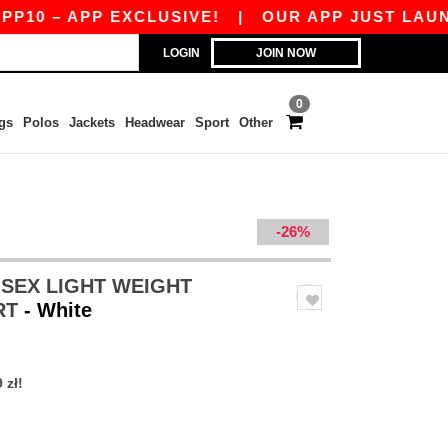
– APP EXCLUSIVE!
|
OUR APP JUST LAUNCHED! 
LOGIN
JOIN NOW
0
gs
Polos
Jackets
Headwear
Sport
Other
-26%
ISEX LIGHT WEIGHT
RT
- White
 zł!