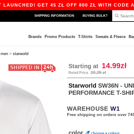
CHED! GET 45 ZŁ OFF 800 ZŁ WITH CODE APP10 
SHIPPING INFORMATION
BUYING BULK?
Brands
Promo Products
T-Shirts
Sweats & Fleece
Ba
>
>
men
starworld
14.99zł
Starting at
20.29 zł
Retail Price
Starworld
SW36N - UN
PERFORMANCE T-SHI
WAREHOUSE
W1
Free shipping on orders over 749
color
choose a colour