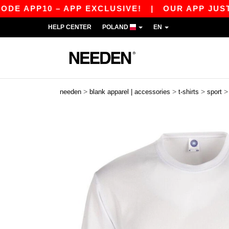
PP10 – APP EXCLUSIVE!
|
OUR APP JUST LAUN
HELP CENTER
POLAND
EN
>
>
>
needen
blank apparel | accessories
t-shirts
sport