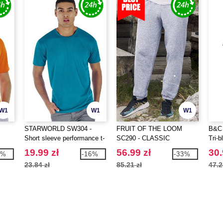
W1
W1
W1
STARWORLD SW304 -
FRUIT OF THE LOOM
B&C 
Short sleeve performance t-
SC290 - CLASSIC
Tri-b
shirt
ELASTICATED CUFF JOG
19.99 zł
56.99 zł
30.
7%
-16%
-33%
PANTS
23.84 zł
85.21 zł
47.2