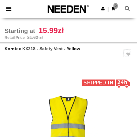
×
Needen App
0
Get the app
|
Better prices on app!
15.99zł
Starting at
21.62 zł
Retail Price
Korntex
KX218 - Safety Vest
- Yellow
Previous
Next