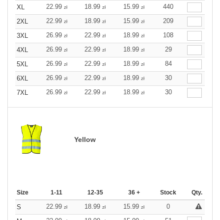
22.99
18.99
15.99
440
XL
zł
zł
zł
22.99
18.99
15.99
209
2XL
zł
zł
zł
26.99
22.99
18.99
108
3XL
zł
zł
zł
26.99
22.99
18.99
29
4XL
zł
zł
zł
26.99
22.99
18.99
84
5XL
zł
zł
zł
26.99
22.99
18.99
30
6XL
zł
zł
zł
26.99
22.99
18.99
30
7XL
zł
zł
zł
Yellow
Size
1-11
12-35
36 +
Stock
Qty.
22.99
18.99
15.99
0
S
zł
zł
zł