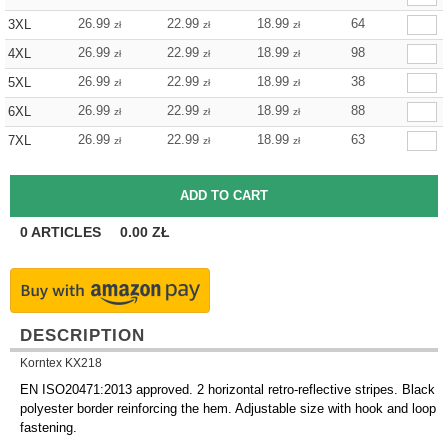
26.99
22.99
18.99
64
3XL
zł
zł
zł
26.99
22.99
18.99
98
4XL
zł
zł
zł
26.99
22.99
18.99
38
5XL
zł
zł
zł
26.99
22.99
18.99
88
6XL
zł
zł
zł
26.99
22.99
18.99
63
7XL
zł
zł
zł
0
ARTICLES
0.00
ZŁ
DESCRIPTION
Korntex KX218
EN ISO20471:2013 approved. 2 horizontal retro-reflective stripes. Black
polyester border reinforcing the hem. Adjustable size with hook and loop
fastening.