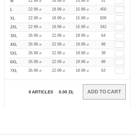
22.99
18.99
15.99
51
M
zł
zł
zł
22.99
18.99
15.99
450
L
zł
zł
zł
22.99
18.99
15.99
609
XL
zł
zł
zł
22.99
18.99
15.99
342
2XL
zł
zł
zł
26.99
22.99
18.99
64
3XL
zł
zł
zł
26.99
22.99
18.99
98
4XL
zł
zł
zł
26.99
22.99
18.99
38
5XL
zł
zł
zł
26.99
22.99
18.99
88
6XL
zł
zł
zł
26.99
22.99
18.99
63
7XL
zł
zł
zł
0
ARTICLES
0.00
ZŁ