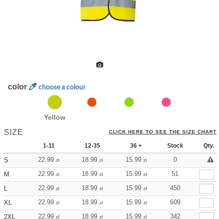
color
choose a colour
Yellow
SIZE
CLICK HERE TO SEE THE SIZE CHART
1-11
12-35
36 +
Stock
Qty.
22.99
18.99
15.99
0
S
zł
zł
zł
22.99
18.99
15.99
51
M
zł
zł
zł
22.99
18.99
15.99
450
L
zł
zł
zł
22.99
18.99
15.99
609
XL
zł
zł
zł
22.99
18.99
15.99
342
2XL
zł
zł
zł