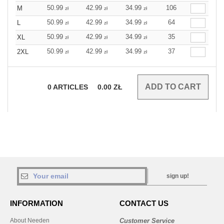
50.99
42.99
34.99
106
M
zł
zł
zł
50.99
42.99
34.99
64
L
zł
zł
zł
50.99
42.99
34.99
35
XL
zł
zł
zł
50.99
42.99
34.99
37
2XL
zł
zł
zł
0
ARTICLES
0.00
ZŁ
sign up!
INFORMATION
CONTACT US
About Needen
Customer Service