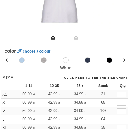
color
choose a colour
White
SIZE
CLICK HERE TO SEE THE SIZE CHART
1-11
12-35
36 +
Stock
Qty.
50.99
42.99
34.99
31
XS
zł
zł
zł
50.99
42.99
34.99
65
S
zł
zł
zł
50.99
42.99
34.99
106
M
zł
zł
zł
50.99
42.99
34.99
64
L
zł
zł
zł
50.99
42.99
34.99
35
XL
zł
zł
zł