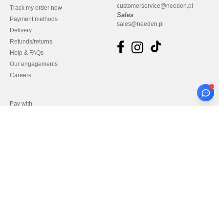
customerservice@needen.pl
Track my order now
Sales
Payment methods
sales@needen.pl
Delivery
Refunds/returns
Help & FAQs
Our engagements
Careers
Pay with
We ship with