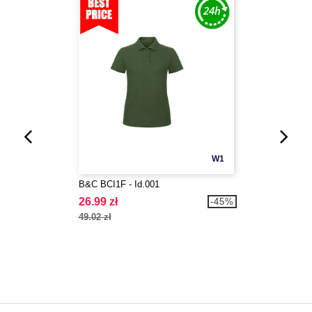
W1
B&C BCI1F - Id.001
26.99 zł
-45%
49.02 zł