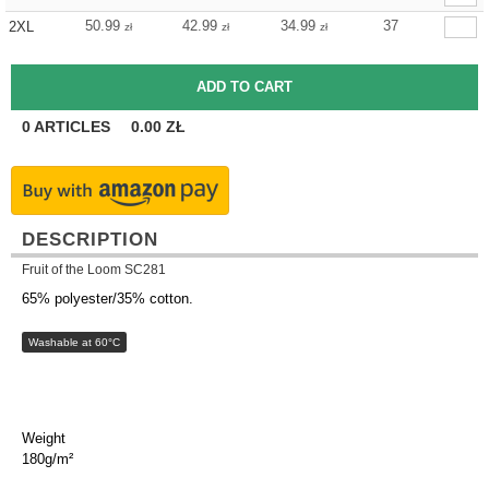
50.99
42.99
34.99
37
2XL
zł
zł
zł
0
ARTICLES
0.00
ZŁ
DESCRIPTION
Fruit of the Loom SC281
65% polyester/35% cotton.
Washable at 60°C
Weight
180g/m²