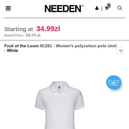
×
Needen App
0
Get the app
|
Better prices on app!
34.99zł
Starting at
58.74 zł
Retail Price
Fruit of the Loom
SC281 - Women's polycotton polo shirt
- White
Previous
Next