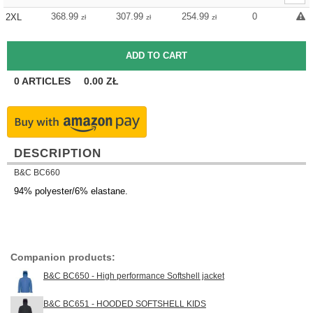
368.99
307.99
254.99
0
2XL
zł
zł
zł
0
ARTICLES
0.00
ZŁ
DESCRIPTION
B&C BC660
94% polyester/6% elastane.
Companion products:
B&C BC650 - High performance Softshell jacket
B&C BC651 - HOODED SOFTSHELL KIDS