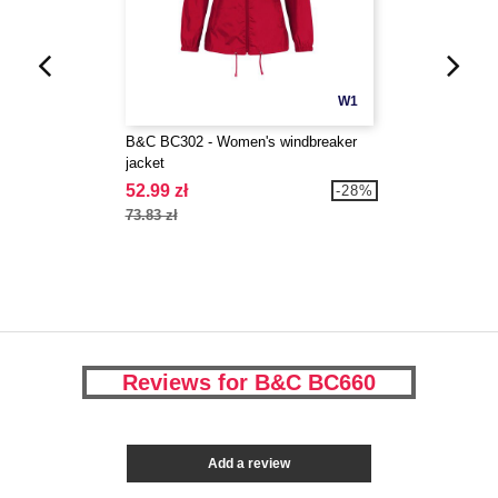
W1
B&C BC302 - Women's windbreaker
jacket
52.99 zł
-28%
73.83 zł
Reviews for B&C BC660
Add a review