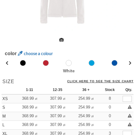
color
choose a colour
White
SIZE
CLICK HERE TO SEE THE SIZE CHART
1-11
12-35
36 +
Stock
Qty.
368.99
307.99
254.99
8
XS
zł
zł
zł
368.99
307.99
254.99
0
S
zł
zł
zł
368.99
307.99
254.99
0
M
zł
zł
zł
368.99
307.99
254.99
0
L
zł
zł
zł
368.99
307.99
254.99
3
XL
zł
zł
zł