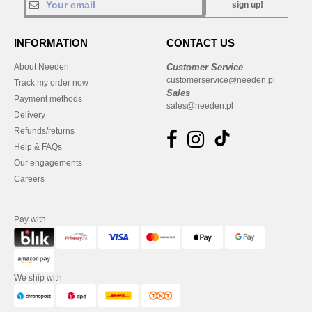
sign up!
INFORMATION
CONTACT US
About Needen
Customer Service
customerservice@needen.pl
Track my order now
Sales
Payment methods
sales@needen.pl
Delivery
Refunds/returns
Help & FAQs
Our engagements
Careers
Pay with
We ship with