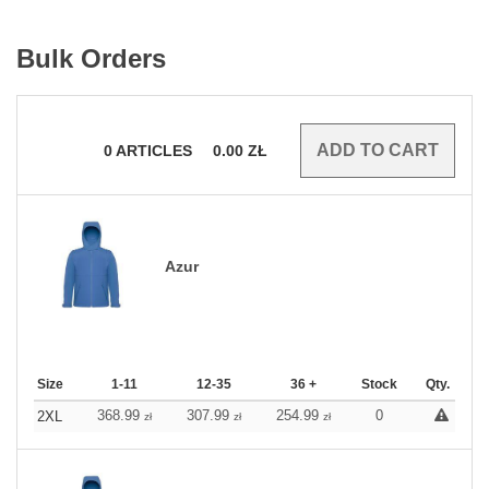
Bulk Orders
0
ARTICLES
0.00
ZŁ
Azur
Size
1-11
12-35
36 +
Stock
Qty.
368.99
307.99
254.99
0
2XL
zł
zł
zł