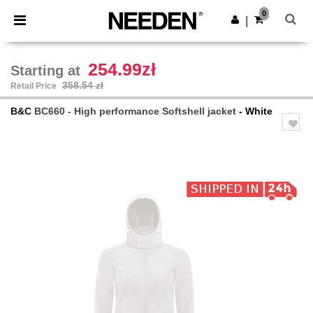
×
Needen App
0
Get the app
|
Better prices on app!
254.99zł
Starting at
358.54 zł
Retail Price
B&C
BC660 - High performance Softshell jacket
- White
Previous
Next